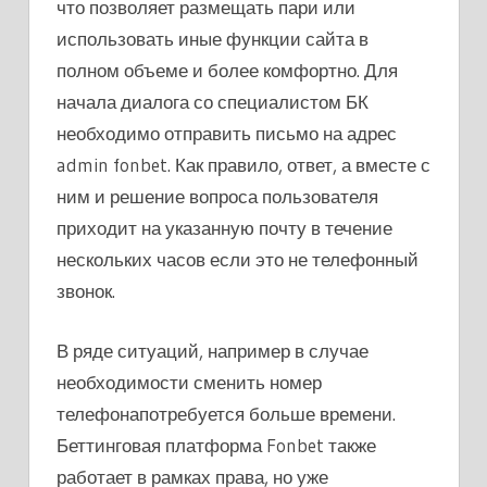
что позволяет размещать пари или
использовать иные функции сайта в
полном объеме и более комфортно. Для
начала диалога со специалистом БК
необходимо отправить письмо на адрес
admin fonbet. Как правило, ответ, а вместе с
ним и решение вопроса пользователя
приходит на указанную почту в течение
нескольких часов если это не телефонный
звонок.
В ряде ситуаций, например в случае
необходимости сменить номер
телефонапотребуется больше времени.
Беттинговая платформа Fonbet также
работает в рамках права, но уже