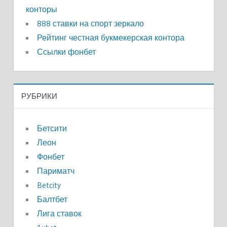
конторы
888 ставки на спорт зеркало
Рейтинг честная букмекерская контора
Ссылки фонбет
РУБРИКИ
Бетсити
Леон
Фонбет
Париматч
Betcity
Балтбет
Лига ставок