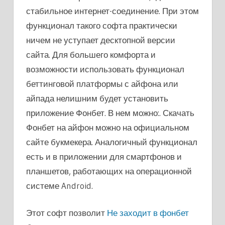
стабильное интернет-соединение. При этом
функционал такого софта практически
ничем не уступает десктопной версии
сайта. Для большего комфорта и
возможности использовать функционал
беттинговой платформы с айфона или
айпада нелишним будет установить
приложение Фонбет. В нем можно:. Скачать
Фонбет на айфон можно на официальном
сайте букмекера. Аналогичный функционал
есть и в приложении для смартфонов и
планшетов, работающих на операционной
системе Android.
Этот софт позволит
Не заходит в фонбет