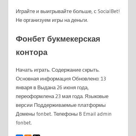
Играйте и выигрывайте больше, с SocialBet!
Не организуем игры на деньги.
Фонбет букмекерская
контора
Начать играть. Содержание скрыть.
Основная информация Обновлено: 13
января в Выдана 26 июня года,
переоформлена 23 мая года. Языковые
версии Поддерживаемые платформы
Домены fonbet. Телефоны 8 Email admin
fonbet.