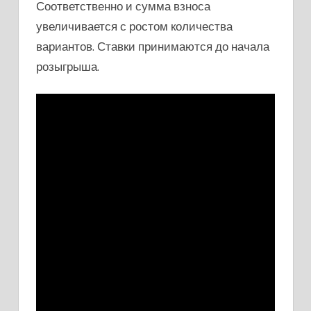
Соответственно и сумма взноса
увеличивается с ростом количества
вариантов. Ставки принимаются до начала
розыгрыша.