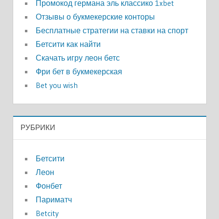
Промокод германа эль классико 1xbet
Отзывы о букмекерские конторы
Бесплатные стратегии на ставки на спорт
Бетсити как найти
Скачать игру леон бетс
Фри бет в букмекерская
Bet you wish
РУБРИКИ
Бетсити
Леон
Фонбет
Париматч
Betcity