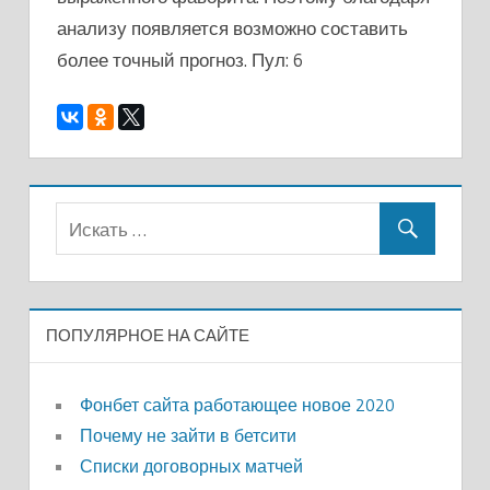
анализу появляется возможно составить
более точный прогноз. Пул: 6
ПОПУЛЯРНОЕ НА САЙТЕ
Фонбет сайта работающее новое 2020
Почему не зайти в бетсити
Списки договорных матчей