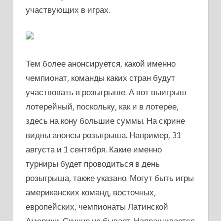
участвующих в играх.
Тем более анонсируется, какой именно
чемпионат, команды каких стран будут
участвовать в розыгрыше. А вот выигрыш
лотерейный, поскольку, как и в лотерее,
здесь на кону большие суммы. На скрине
видны анонсы розыгрыша. Например, 31
августа и 1 сентября. Какие именно
турниры будет проводиться в день
розыгрыша, также указано. Могут быть игры
американских команд, восточных,
европейских, чемпионаты Латинской
Америки. Скучно не бывает. Напрашивается