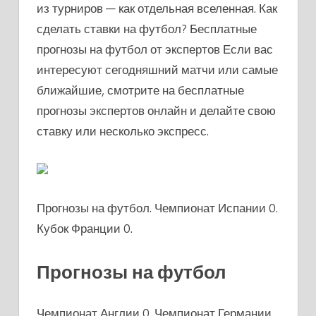
из турниров — как отдельная вселенная. Как
сделать ставки на футбол? Бесплатные
прогнозы на футбол от экспертов Если вас
интересуют сегодняшний матчи или самые
ближайшие, смотрите на бесплатные
прогнозы экспертов онлайн и делайте свою
ставку или несколько экспресс.
Прогнозы на футбол. Чемпионат Испании 0.
Кубок Франции 0.
Прогнозы на футбол
Чемпионат Англии 0. Чемпионат Германии