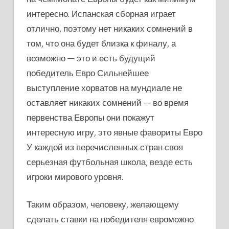
интересно. Испанская сборная играет
отлично, поэтому нет никаких сомнений в
том, что она будет близка к финалу, а
возможно — это и есть будущий
победитель Евро Сильнейшее
выступление хорватов на мундиале не
оставляет никаких сомнений — во время
первенства Европы они покажут
интересную игру, это явные фавориты Евро
У каждой из перечисленных стран своя
серьезная футбольная школа, везде есть
игроки мирового уровня.
Таким образом, человеку, желающему
сделать ставки на победителя евроможно