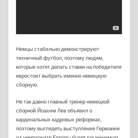
Немцы стабильно демонстрируют
техничный футбол, поэтому людям,
которые хотят делать ставки на победителя
евростоит выбрать именно немецкую
сборную.
Не так давно главный тренер немецкой
сборной Йоахим Лев объявил о
кардинальных кадровых реформах,
поэтому выглядеть выступление Германии
на чемпионате Европы будет как минимум