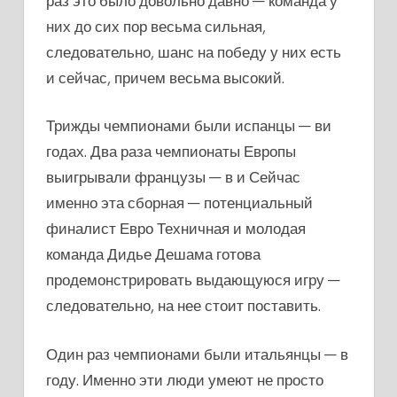
раз это было довольно давно — команда у
них до сих пор весьма сильная,
следовательно, шанс на победу у них есть
и сейчас, причем весьма высокий.
Трижды чемпионами были испанцы — ви
годах. Два раза чемпионаты Европы
выигрывали французы — в и Сейчас
именно эта сборная — потенциальный
финалист Евро Техничная и молодая
команда Дидье Дешама готова
продемонстрировать выдающуюся игру —
следовательно, на нее стоит поставить.
Один раз чемпионами были итальянцы — в
году. Именно эти люди умеют не просто