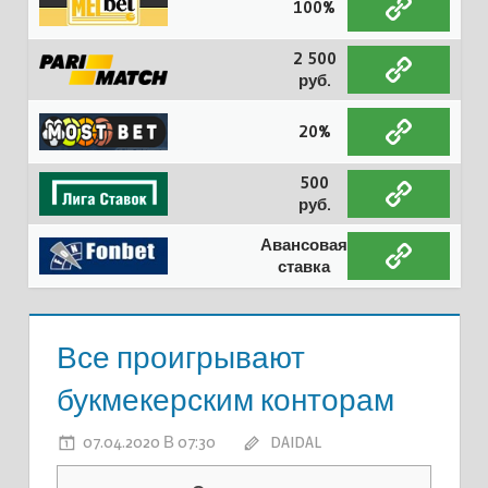
100%
2 500
руб.
20%
500
руб.
Авансовая
ставка
Все проигрывают
букмекерским конторам
07.04.2020 В 07:30
DAIDAL