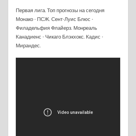
Первая лига. Топ прогнозы на сегодня
Монако - ПСЖ. Сент-Луис Блюс -
Филадельфия Флайерз. Монреаль
Канадиенс - Чикаго Блэкхокс. Кадис -
Мирандес.