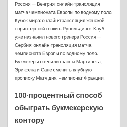
Россия — Венгрия: онлайн-трансляция
матча чемпионата Европы по водному поло.
Кубок мира: онлайн-трансляция женской
спринтерской гонки в Рупольдинге. Клуб
уже назначил нового тренера Россия —
Сербия: онлайн-трансляция матча
чемпионата Европы по водному поло.
Букмекеры оценили шансы Мартинеса,
Эриксена и Сане сменить клубную
прописку Матч дня. Чемпионат Франции.
100-процентный способ
обыграть букмекерскую
контору