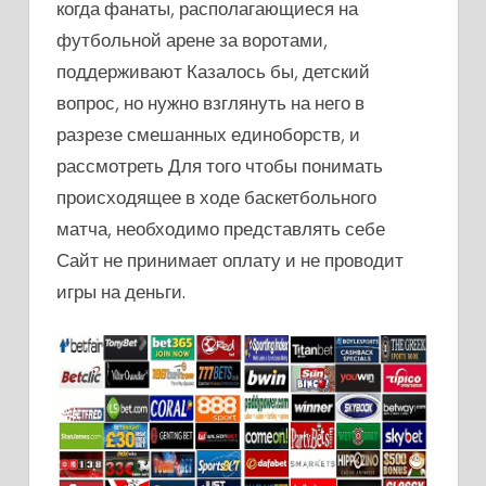
когда фанаты, располагающиеся на
футбольной арене за воротами,
поддерживают Казалось бы, детский
вопрос, но нужно взглянуть на него в
разрезе смешанных единоборств, и
рассмотреть Для того чтобы понимать
происходящее в ходе баскетбольного
матча, необходимо представлять себе
Сайт не принимает оплату и не проводит
игры на деньги.