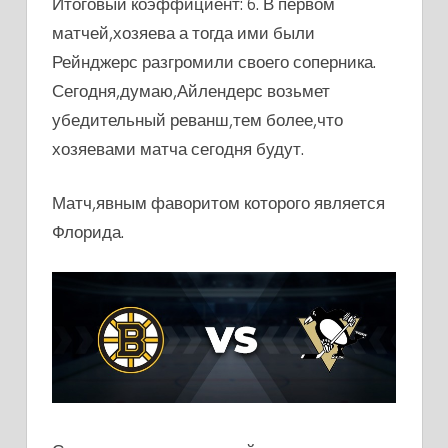
Итоговый коэффициент: 6. В первом
матчей,хозяева а тогда ими были
Рейнджерс разгромили своего соперника.
Сегодня,думаю,Айлендерс возьмет
убедительный реванш,тем более,что
хозяевами матча сегодня будут.
Матч,явным фаворитом которого является
Флорида.