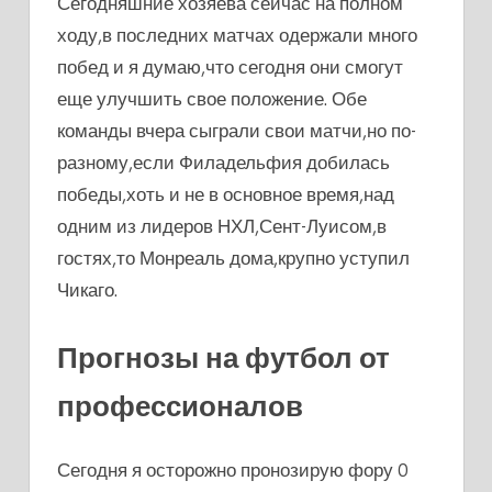
Сегодняшние хозяева сейчас на полном
ходу,в последних матчах одержали много
побед и я думаю,что сегодня они смогут
еще улучшить свое положение. Обе
команды вчера сыграли свои матчи,но по-
разному,если Филадельфия добилась
победы,хоть и не в основное время,над
одним из лидеров НХЛ,Сент-Луисом,в
гостях,то Монреаль дома,крупно уступил
Чикаго.
Прогнозы на футбол от
профессионалов
Сегодня я осторожно пронозирую фору 0