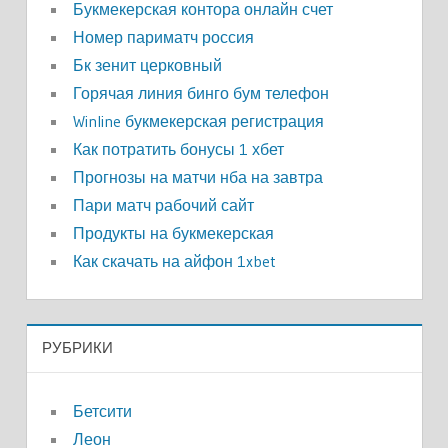
Букмекерская контора онлайн счет
Номер париматч россия
Бк зенит церковный
Горячая линия бинго бум телефон
Winline букмекерская регистрация
Как потратить бонусы 1 хбет
Прогнозы на матчи нба на завтра
Пари матч рабочий сайт
Продукты на букмекерская
Как скачать на айфон 1xbet
РУБРИКИ
Бетсити
Леон