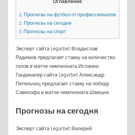
Оглавление
1.
Прогнозы на футбол от профессионалов
2.
Прогнозы на сегодня
3.
Прогнозы на спорт
Эксперт сайта Legalbet Владислав
Радимов предлагает ставку на количество
голов в матче чемпионата Испании.
Гандикапер сайта Legalbet Александр
Петельчиц предлагает ставку на победу
Савехофа в матче чемпионата Швеции.
Прогнозы на сегодня
Эксперт сайта Legalbet Валерий