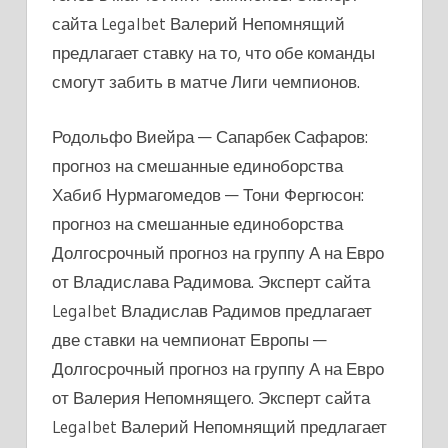
сайта Legalbet Валерий Непомнящий
предлагает ставку на то, что обе команды
смогут забить в матче Лиги чемпионов.
Родольфо Виейра — Сапарбек Сафаров:
прогноз на смешанные единоборства
Хабиб Нурмагомедов — Тони Фергюсон:
прогноз на смешанные единоборства
Долгосрочный прогноз на группу А на Евро
от Владислава Радимова. Эксперт сайта
Legalbet Владислав Радимов предлагает
две ставки на чемпионат Европы —
Долгосрочный прогноз на группу А на Евро
от Валерия Непомнящего. Эксперт сайта
Legalbet Валерий Непомнящий предлагает