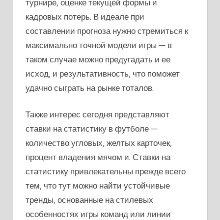
турнире, оценке текущей формы и
кадровых потерь. В идеале при
составлении прогноза нужно стремиться к
максимально точной модели игры — в
таком случае можно предугадать и ее
исход, и результативность, что поможет
удачно сыграть на рынке тоталов.
Также интерес сегодня представляют
ставки на статистику в футболе —
количество угловых, желтых карточек,
процент владения мячом и. Ставки на
статистику привлекательны прежде всего
тем, что тут можно найти устойчивые
тренды, основанные на стилевых
особенностях игры команд или линии