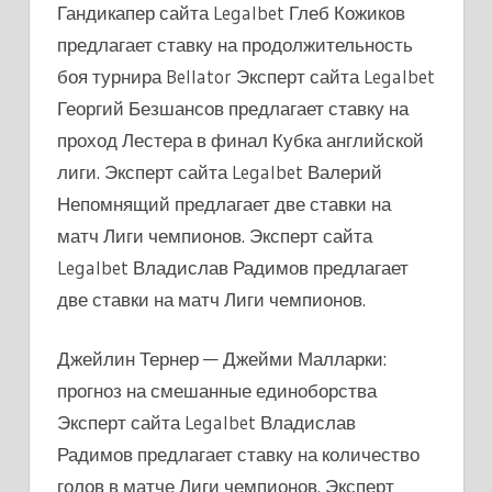
Гандикапер сайта Legalbet Глеб Кожиков
предлагает ставку на продолжительность
боя турнира Bellator Эксперт сайта Legalbet
Георгий Безшансов предлагает ставку на
проход Лестера в финал Кубка английской
лиги. Эксперт сайта Legalbet Валерий
Непомнящий предлагает две ставки на
матч Лиги чемпионов. Эксперт сайта
Legalbet Владислав Радимов предлагает
две ставки на матч Лиги чемпионов.
Джейлин Тернер — Джейми Малларки:
прогноз на смешанные единоборства
Эксперт сайта Legalbet Владислав
Радимов предлагает ставку на количество
голов в матче Лиги чемпионов. Эксперт