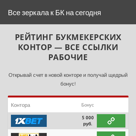
Перейти
Все зеркала к БК на сегодня
к
содержимому
РЕЙТИНГ БУКМЕКЕРСКИХ
КОНТОР — ВСЕ ССЫЛКИ
РАБОЧИЕ
Открывай счет в новой конторе и получай щедрый
бонус!
Контора
Бонус
5 000
руб.