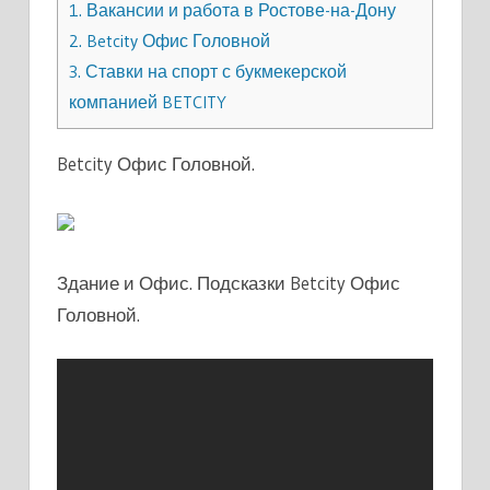
1.
Вакансии и работа в Ростове-на-Дону
2.
Betcity Офис Головной
3.
Ставки на спорт с букмекерской
компанией BETCITY
Betcity Офис Головной.
Здание и Офис. Подсказки Betcity Офис
Головной.