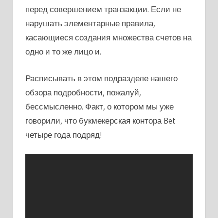
перед совершением транзакции. Если не
нарушать элементарные правила,
касающиеся создания множества счетов на
одно и то же лицо и.
Расписывать в этом подразделе нашего
обзора подробности, пожалуй,
бессмысленно. Факт, о котором мы уже
говорили, что букмекерская контора Bet
четыре года подряд!