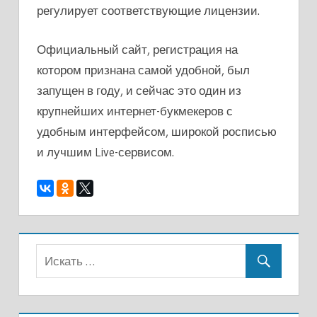
регулирует соответствующие лицензии.
Официальный сайт, регистрация на
котором признана самой удобной, был
запущен в году, и сейчас это один из
крупнейших интернет-букмекеров с
удобным интерфейсом, широкой росписью
и лучшим Live-сервисом.