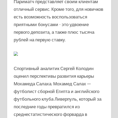
Париматч представляет своим клиентам
отличный сервис. Кроме того, для новичков
есть возможность воспользоваться
приятными бонусами - это удвоение
первого депозита, а также плюс тысяча
рублей на первую ставку.
Спортивный аналитик Сергей Колодин
оценил перспективы развития карьеры
Мохамеда Салаха. Мохамед Салах —
футболист сборной Египта и английского
футбольного клуба Ливерпуль, который за
последние годы превратился из
среднестатистического форварда в