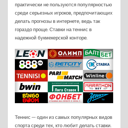
практически не пользуются популярностью
среди серьезных игроков, предпочитающих
делать прогнозы в интернете, ведь так
гораздо проще. Ставки на теннис в
надежной букмекерской конторе.
Теннис — один из самых популярных видов
спорта среди тех, кто любит делать ставки.