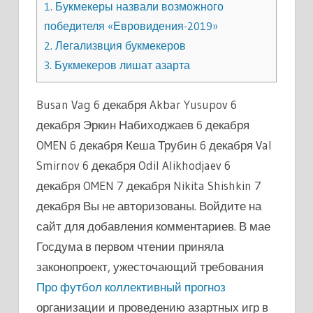
1.
Букмекеры назвали возможного
победителя «Евровидения-2019»
2.
Легализвция букмекеров
3.
Букмекеров лишат азарта
Busan Vag 6 декабря Akbar Yusupov 6
декабря Эркин Набиходжаев 6 декабря
OMEN 6 декабря Кеша Трубин 6 декабря Val
Smirnov 6 декабря Odil Alikhodjaev 6
декабря OMEN 7 декабря Nikita Shishkin 7
декабря Вы не авторизованы. Войдите на
сайт для добавления комментариев. В мае
Госдума в первом чтении приняла
законопроект, ужесточающий требования
Про футбол коллективный прогноз
организации и проведению азартных игр в