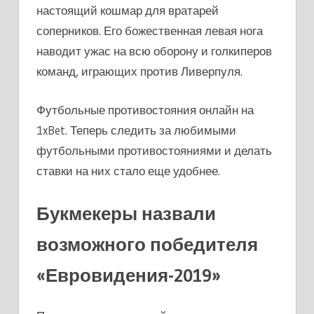
настоящий кошмар для вратарей
соперников. Его божественная левая нога
наводит ужас на всю оборону и голкиперов
команд, играющих против Ливерпуля.
Футбольные противостояния онлайн на
1xBet. Теперь следить за любимыми
футбольными противостояниями и делать
ставки на них стало еще удобнее.
Букмекеры назвали
возможного победителя
«Евровидения-2019»