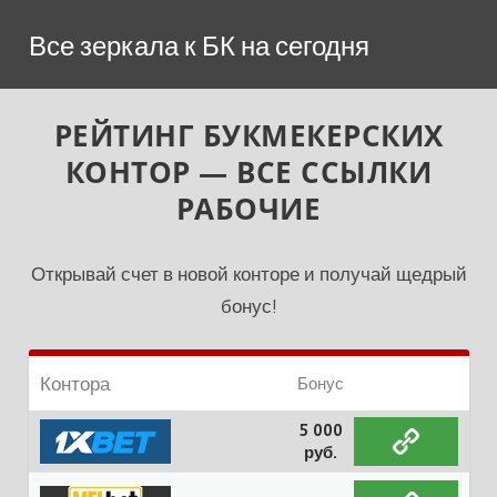
Перейти
Все зеркала к БК на сегодня
к
содержимому
РЕЙТИНГ БУКМЕКЕРСКИХ
КОНТОР — ВСЕ ССЫЛКИ
РАБОЧИЕ
Открывай счет в новой конторе и получай щедрый
бонус!
Контора
Бонус
5 000
руб.