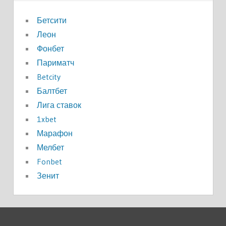
Бетсити
Леон
Фонбет
Париматч
Betcity
Балтбет
Лига ставок
1xbet
Марафон
Мелбет
Fonbet
Зенит