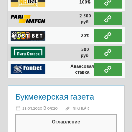
100%
2 500
руб.
20%
500
руб.
Авансовая
ставка
Букмекерская газета
21.03.2020 В 09:20
NIKTILAR
Оглавление