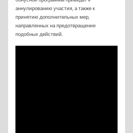
аннулированию участия, а также к
принятию дополнительных мер,
направленных на предотвращение
подобных действий.