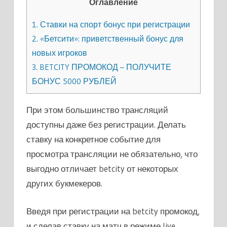
Оглавление
1.
Ставки на спорт бонус при регистрации
2.
«Бетсити»: приветственный бонус для
новых игроков
3.
BETCITY ПРОМОКОД – ПОЛУЧИТЕ
БОНУС 5000 РУБЛЕЙ
При этом большинство трансляций
доступны даже без регистрации. Делать
ставку на конкретное событие для
просмотра трансляции не обязательно, что
выгодно отличает betcity от некоторых
других букмекеров.
Введя при регистрации на betcity промокод,
и сделав ставку на матч в режиме live,