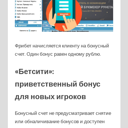
Фрибет начисляется клиенту на бонусный
счет. Один бонус равен одному рублю.
«Бетсити»:
приветственный бонус
для новых игроков
Бонусный счет не предусматривает снятие
или обналичивание бонусов и доступен