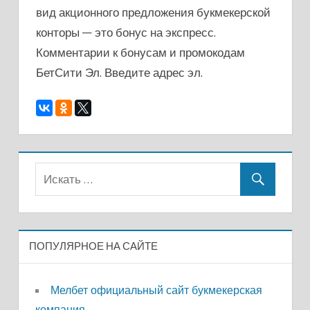
вид акционного предложения букмекерской
конторы — это бонус на экспресс.
Комментарии к бонусам и промокодам
БетСити Эл. Введите адрес эл.
ПОПУЛЯРНОЕ НА САЙТЕ
Мелбет официальный сайт букмекерская
компания