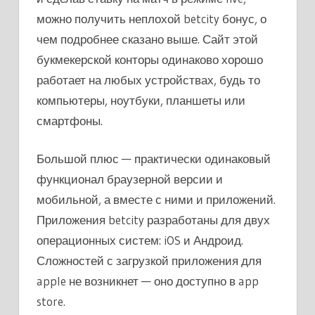
можно получить неплохой betcity бонус, о
чем подробнее сказано выше. Сайт этой
букмекерской конторы одинаково хорошо
работает на любых устройствах, будь то
компьютеры, ноутбуки, планшеты или
смартфоны.
Большой плюс — практически одинаковый
функционал браузерной версии и
мобильной, а вместе с ними и приложений.
Приложения betcity разработаны для двух
операционных систем: iOS и Андроид.
Сложностей с загрузкой приложения для
apple не возникнет — оно доступно в app
store.