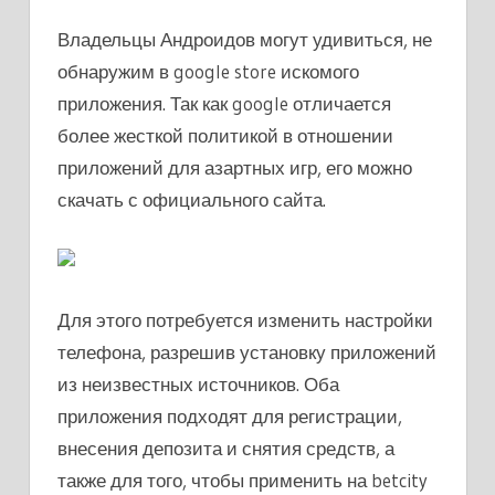
Владельцы Андроидов могут удивиться, не
обнаружим в google store искомого
приложения. Так как google отличается
более жесткой политикой в отношении
приложений для азартных игр, его можно
скачать с официального сайта.
Для этого потребуется изменить настройки
телефона, разрешив установку приложений
из неизвестных источников. Оба
приложения подходят для регистрации,
внесения депозита и снятия средств, а
также для того, чтобы применить на betcity