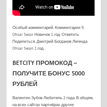
Особый комментарий. Комментарии 9.
Ohsar Swan Новичок 1 год. Ответить
Поделиться. Дмитрий Богданов Легенда
Ohsar Swan 1 год.
BETCITY ПРОМОКОД –
ПОЛУЧИТЕ БОНУС 5000
РУБЛЕЙ
Валентин Зубов Любитель 2 года. В общем,
на всех сайтах партнёрах другие