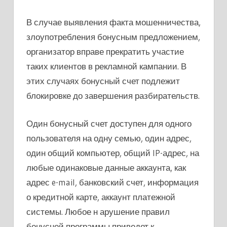
В случае выявления факта мошенничества,
злоупотребления бонусным предложением,
организатор вправе прекратить участие
таких клиентов в рекламной кампании. В
этих случаях бонусный счет подлежит
блокировке до завершения разбирательств.
Один бонусный счет доступен для одного
пользователя на одну семью, один адрес,
один общий компьютер, общий IP-адрес, на
любые одинаковые данные аккаунта, как
адрес e-mail, банковский счет, информация
о кредитной карте, аккаунт платежной
системы. Любое н арушение правил
бонусной программы приведет к