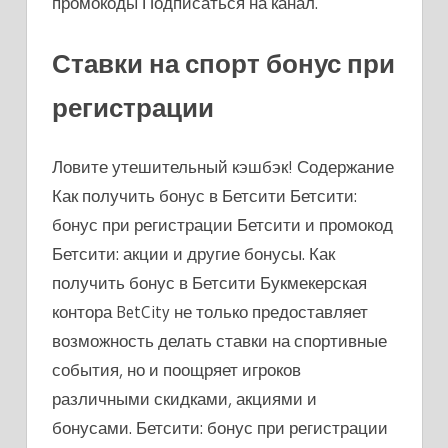
промокоды Подписаться на канал.
Ставки на спорт бонус при
регистрации
Ловите утешительный кэшбэк! Содержание
Как получить бонус в Бетсити Бетсити:
бонус при регистрации Бетсити и промокод
Бетсити: акции и другие бонусы. Как
получить бонус в Бетсити Букмекерская
контора BetCity не только предоставляет
возможность делать ставки на спортивные
события, но и поощряет игроков
различными скидками, акциями и
бонусами. Бетсити: бонус при регистрации