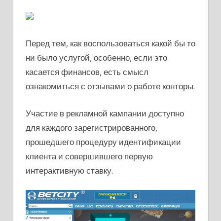
Перед тем, как воспользоваться какой бы то
ни было услугой, особенно, если это
касается финансов, есть смысл
ознакомиться с отзывами о работе конторы.
Участие в рекламной кампании доступно
для каждого зарегистрированного,
прошедшего процедуру идентификации
клиента и совершившего первую
интерактивную ставку.