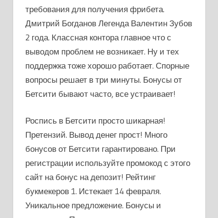
требования для получения фрибета.
Дмитрий Богданов Легенда Валентин Зубов
2 года. Классная контора главное что с
выводом проблем не возникает. Ну и тех
поддержка тоже хорошо работает. Спорные
вопросы решает в три минуты. Бонусы от
Бетсити бывают часто, все устраивает!
Роспись в Бетсити просто шикарная!
Претензий. Вывод денег прост! Много
бонусов от Бетсити гарантировано. При
регистрации используйте промокод с этого
сайт на бонус на депозит! Рейтинг
букмекеров 1. Истекает 14 февраля.
Уникальное предложение. Бонусы и