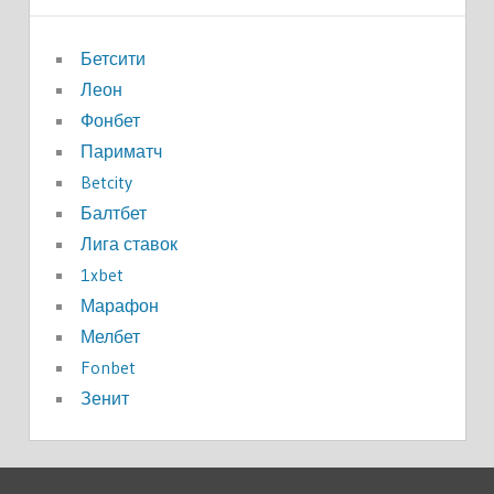
Бетсити
Леон
Фонбет
Париматч
Betcity
Балтбет
Лига ставок
1xbet
Марафон
Мелбет
Fonbet
Зенит