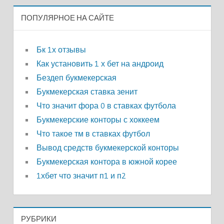
ПОПУЛЯРНОЕ НА САЙТЕ
Бк 1х отзывы
Как установить 1 х бет на андроид
Бездеп букмекерская
Букмекерская ставка зенит
Что значит фора 0 в ставках футбола
Букмекерские конторы с хоккеем
Что такое тм в ставках футбол
Вывод средств букмекерской конторы
Букмекерская контора в южной корее
1хбет что значит п1 и п2
РУБРИКИ