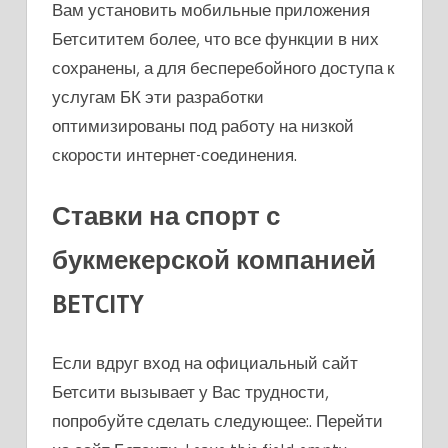
Вам установить мобильные приложения
Бетсититем более, что все функции в них
сохранены, а для бесперебойного доступа к
услугам БК эти разработки
оптимизированы под работу на низкой
скорости интернет-соединения.
Ставки на спорт с
букмекерской компанией
BETCITY
Если вдруг вход на официальный сайт
Бетсити вызывает у Вас трудности,
попробуйте сделать следующее:. Перейти