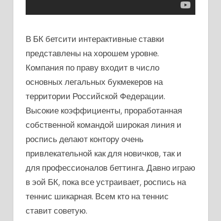
В БК бетсити интерактивные ставки
представлены на хорошем уровне.
Компания по праву входит в число
основных легальных букмекеров на
территории Российской Федерации.
Высокие коэффициенты, проработанная
собственной командой широкая линия и
роспись делают контору очень
привлекательной как для новичков, так и
для профессионалов беттинга. Давно играю
в эой БК, пока все устраивает, роспись на
теннис шикарная. Всем кто на теннис
ставит советую.