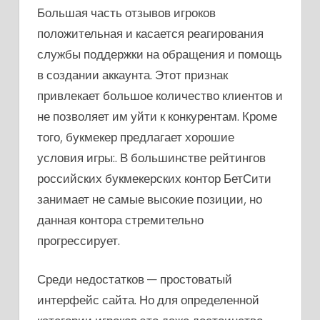
Большая часть отзывов игроков
положительная и касается реагирования
службы поддержки на обращения и помощь
в создании аккаунта. Этот признак
привлекает большое количество клиентов и
не позволяет им уйти к конкурентам. Кроме
того, букмекер предлагает хорошие
условия игры:. В большинстве рейтингов
российских букмекерских контор БетСити
занимает не самые высокие позиции, но
данная контора стремительно
прогрессирует.
Среди недостатков — простоватый
интерфейс сайта. Но для определенной