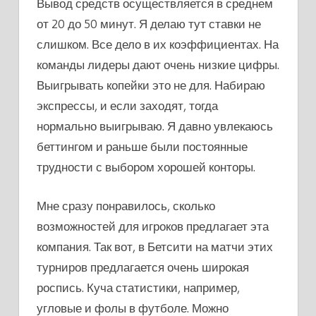
Вывод средств осуществляется в среднем
от 20 до 50 минут. Я делаю тут ставки не
слишком. Все дело в их коэффициентах. На
команды лидеры дают очень низкие цифры.
Выигрывать копейки это не для. Набираю
экспрессы, и если заходят, тогда
нормально выигрываю. Я давно увлекаюсь
беттингом и раньше были постоянные
трудности с выбором хорошей конторы.
Мне сразу понравилось, сколько
возможностей для игроков предлагает эта
компания. Так вот, в Бетсити на матчи этих
турниров предлагается очень широкая
роспись. Куча статистики, например,
угловые и фолы в футболе. Можно