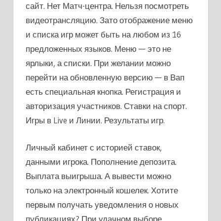
сайт. Нет Матч-центра. Нельзя посмотреть
видеотрансляцию. Зато отображение меню
и списка игр может быть на любом из 16
предложенных языков. Меню — это не
ярлыки, а списки. При желании можно
перейти на обновленную версию — в Вап
есть специальная кнопка. Регистрация и
авторизация участников. Ставки на спорт.
Игры в Live и Линии. Результаты игр.
Личный кабинет с историей ставок,
данными игрока. Пополнение депозита.
Выплата выигрыша. А вывести можно
только на электронный кошелек. Хотите
первым получать уведомления о новых
публикациях? При удачном выборе