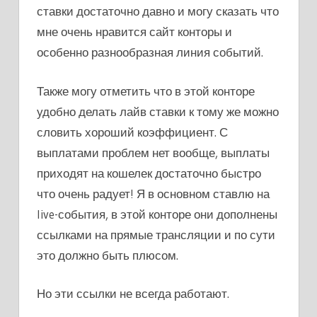
ставки достаточно давно и могу сказать что
мне очень нравится сайт конторы и
особенно разнообразная линия событий.
Также могу отметить что в этой конторе
удобно делать лайв ставки к тому же можно
словить хороший коэффициент. С
выплатами проблем нет вообще, выплаты
приходят на кошелек достаточно быстро
что очень радует! Я в основном ставлю на
live-события, в этой конторе они дополнены
ссылками на прямые трансляции и по сути
это должно быть плюсом.
Но эти ссылки не всегда работают.