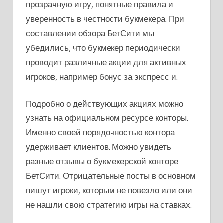
прозрачную игру, понятные правила и
уверенность в честности букмекера. При
составлении обзора БетСити мы
убедились, что букмекер периодически
проводит различные акции для активных
игроков, например бонус за экспресс и.
Подробно о действующих акциях можно
узнать на официальном ресурсе конторы.
Именно своей порядочностью контора
удерживает клиентов. Можно увидеть
разные отзывы о букмекерской конторе
БетСити. Отрицательные посты в основном
пишут игроки, которым не повезло или они
не нашли свою стратегию игры на ставках.