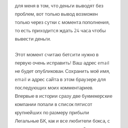
для меня в том, что деньги выводят без
проблем, вот только вывод возможен
только через сутки с момента пополнения,
то есть приходится ждать 24 часа чтобы
вывести деньги.
Этот момент считаю бетсити нужно в
первую очень исправить! Ваш адрес email
не будет опубликован. Сохранить моё имя,
email и адрес сайта в этом браузере для
последующих моих комментариев.
Впервые в истории сразу две букмекерские
компании попали в список пятисот
крупнейших по размеру прибыли
Легальные БК, как и все любители бокса, с