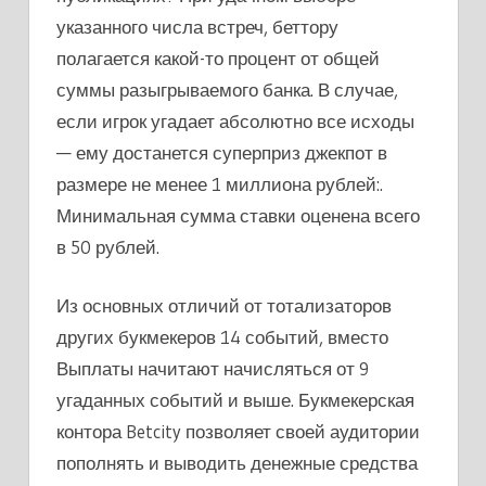
указанного числа встреч, беттору
полагается какой-то процент от общей
суммы разыгрываемого банка. В случае,
если игрок угадает абсолютно все исходы
— ему достанется суперприз джекпот в
размере не менее 1 миллиона рублей:.
Минимальная сумма ставки оценена всего
в 50 рублей.
Из основных отличий от тотализаторов
других букмекеров 14 событий, вместо
Выплаты начитают начисляться от 9
угаданных событий и выше. Букмекерская
контора Betcity позволяет своей аудитории
пополнять и выводить денежные средства