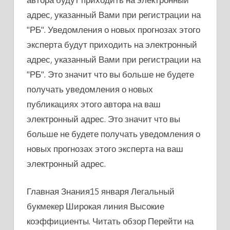
адрес, указанный Вами при регистрации на
"РБ". Уведомления о новых прогнозах этого
эксперта будут приходить на электронный
адрес, указанный Вами при регистрации на
"РБ". Это значит что вы больше не будете
получать уведомления о новых
публикациях этого автора на ваш
электронный адрес. Это значит что вы
больше не будете получать уведомления о
новых прогнозах этого эксперта на ваш
электронный адрес.
Главная Знания15 января Легальный
букмекер Широкая линия Высокие
коэффициенты. Читать обзор Перейти на