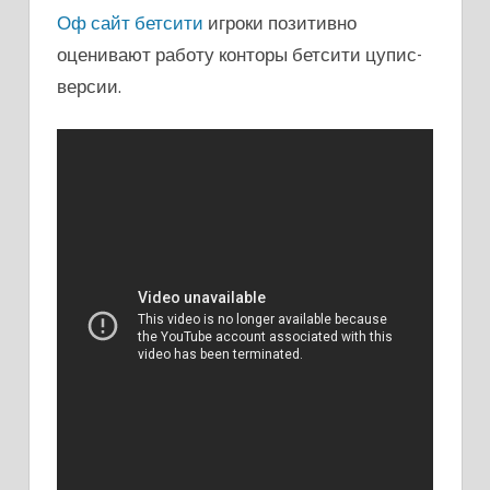
Оф сайт бетсити
игроки позитивно
оценивают работу конторы бетсити цупис-
версии.