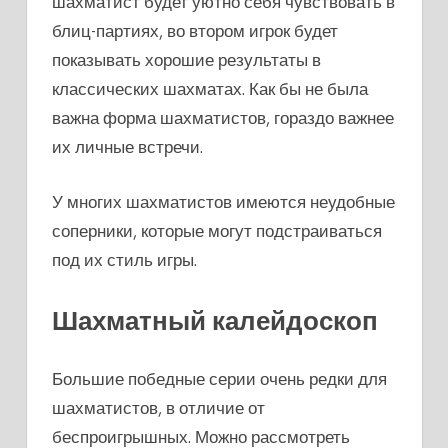
шахматист будет уютно себя чувствовать в
блиц-партиях, во втором игрок будет
показывать хорошие результаты в
классических шахматах. Как бы не была
важна форма шахматистов, гораздо важнее
их личные встречи.
У многих шахматистов имеются неудобные
соперники, которые могут подстраиваться
под их стиль игры.
Шахматный калейдоскоп
Большие победные серии очень редки для
шахматистов, в отличие от
беспроигрышных. Можно рассмотреть