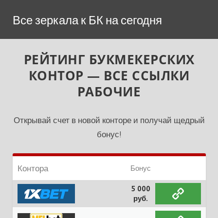
Перейти
Все зеркала к БК на сегодня
к
содержимому
РЕЙТИНГ БУКМЕКЕРСКИХ
КОНТОР — ВСЕ ССЫЛКИ
РАБОЧИЕ
Открывай счет в новой конторе и получай щедрый
бонус!
Контора
Бонус
5 000
руб.