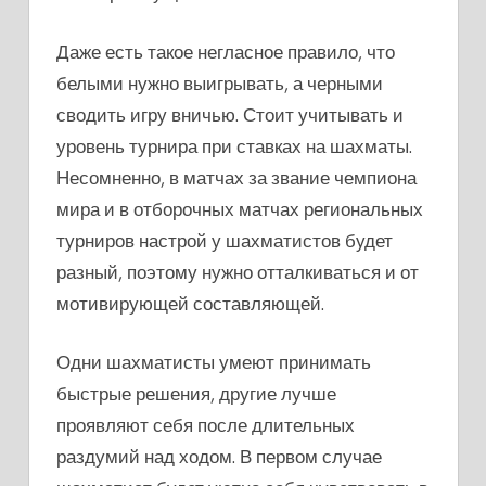
Даже есть такое негласное правило, что
белыми нужно выигрывать, а черными
сводить игру вничью. Стоит учитывать и
уровень турнира при ставках на шахматы.
Несомненно, в матчах за звание чемпиона
мира и в отборочных матчах региональных
турниров настрой у шахматистов будет
разный, поэтому нужно отталкиваться и от
мотивирующей составляющей.
Одни шахматисты умеют принимать
быстрые решения, другие лучше
проявляют себя после длительных
раздумий над ходом. В первом случае