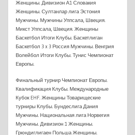
Женщины. Дивизион А1 Словакия
Женщины. Султанлар лига Эстония
Мужчины. Мужчины Уппсала, Швеция.
Микст Уппсала, Швеция. Женщины
Баскетбол Итоги Клубы. Баскетлиган
Баскетбол 3 x 3 Россия Мужчины. Венгрия
Волейбол Итоги Клубы. Тунис Чемпионат
Европы.
Финальный турнир Чемпионат Европы.
Квалификация Клубы. Международные
Кубок EHF. Женщины Товарищеские
турниры Клубы. Бундеслига Дания
Мужчины. Национальная лига Норвегия
Мужчины. Дивизион 1 Женщины.
Грюндиглигаен Польша Женщины.