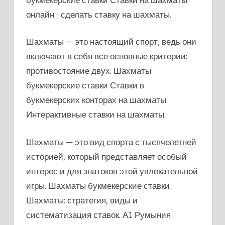
онлайн - сделать ставку на шахматы.
Шахматы — это настоящий спорт, ведь они
включают в себя все основные критерии:
противостояние двух. Шахматы
букмекерские ставки Ставки в
букмекерских конторах на шахматы
Интерактивные ставки на шахматы.
Шахматы — это вид спорта с тысячелетней
историей, который представляет особый
интерес и для знатоков этой увлекательной
игры. Шахматы букмекерские ставки
Шахматы: стратегия, виды и
систематизация ставок. А1 Румыния