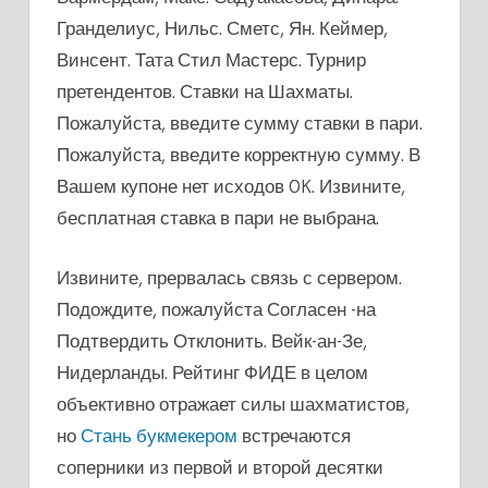
Гранделиус, Нильс. Сметс, Ян. Кеймер,
Винсент. Тата Стил Мастерс. Турнир
претендентов. Ставки на Шахматы.
Пожалуйста, введите сумму ставки в пари.
Пожалуйста, введите корректную сумму. В
Вашем купоне нет исходов OK. Извините,
бесплатная ставка в пари не выбрана.
Извините, прервалась связь с сервером.
Подождите, пожалуйста Согласен -на
Подтвердить Отклонить. Вейк-ан-Зе,
Нидерланды. Рейтинг ФИДЕ в целом
объективно отражает силы шахматистов,
но
Стань букмекером
встречаются
соперники из первой и второй десятки