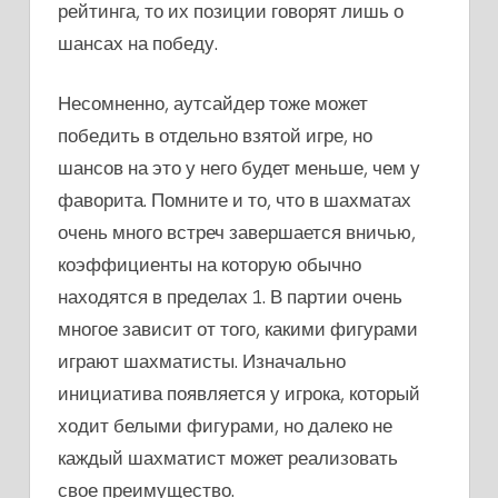
рейтинга, то их позиции говорят лишь о
шансах на победу.
Несомненно, аутсайдер тоже может
победить в отдельно взятой игре, но
шансов на это у него будет меньше, чем у
фаворита. Помните и то, что в шахматах
очень много встреч завершается вничью,
коэффициенты на которую обычно
находятся в пределах 1. В партии очень
многое зависит от того, какими фигурами
играют шахматисты. Изначально
инициатива появляется у игрока, который
ходит белыми фигурами, но далеко не
каждый шахматист может реализовать
свое преимущество.