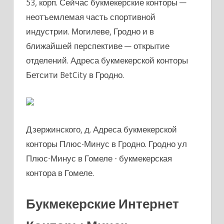
53, корп. Сейчас букмекерские конторы —
неотъемлемая часть спортивной
индустрии. Могилеве, Гродно и в
ближайшей перспективе — открытие
отделений. Адреса букмекерской конторы
Бетсити BetCity в Гродно.
Дзержинского, д. Адреса букмекерской
конторы Плюс-Минус в Гродно. Гродно ул
Плюс-Минус в Гомеле - букмекерская
контора в Гомеле.
Букмекерские Интернет