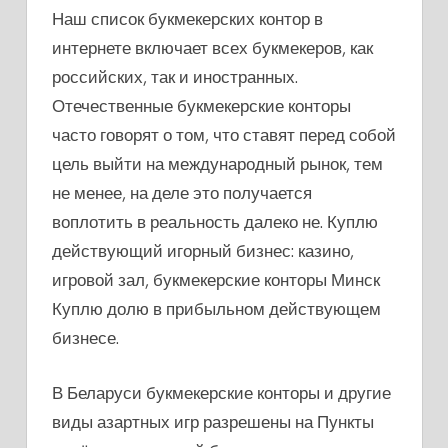
Наш список букмекерских контор в
интернете включает всех букмекеров, как
российских, так и иностранных.
Отечественные букмекерские конторы
часто говорят о том, что ставят перед собой
цель выйти на международный рынок, тем
не менее, на деле это получается
воплотить в реальность далеко не. Куплю
действующий игорный бизнес: казино,
игровой зал, букмекерские конторы Минск
Куплю долю в прибыльном действующем
бизнесе.
В Беларуси букмекерские конторы и другие
виды азартных игр разрешены на Пункты