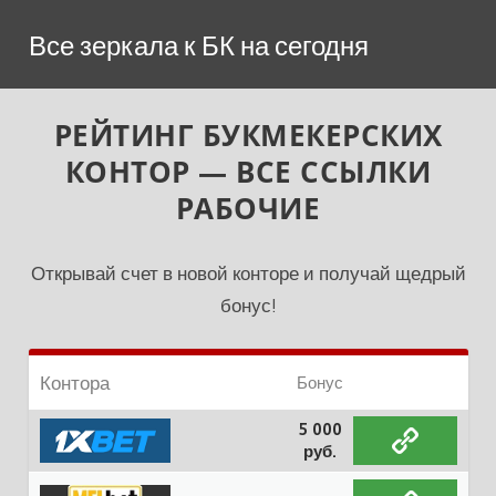
Перейти
Все зеркала к БК на сегодня
к
содержимому
РЕЙТИНГ БУКМЕКЕРСКИХ
КОНТОР — ВСЕ ССЫЛКИ
РАБОЧИЕ
Открывай счет в новой конторе и получай щедрый
бонус!
Контора
Бонус
5 000
руб.