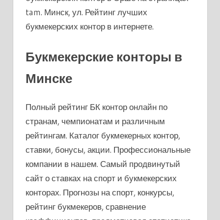
tam. Минск, ул. Рейтинг лучших
букмекерских контор в интернете.
Букмекерские конторы в
Минске
Полный рейтинг БК контор онлайн по
странам, чемпионатам и различным
рейтингам. Каталог букмекерных контор,
ставки, бонусы, акции. Профессиональные
компании в нашем. Самый продвинутый
сайт о ставках на спорт и букмекерских
конторах. Прогнозы на спорт, конкурсы,
рейтинг букмекеров, сравнение